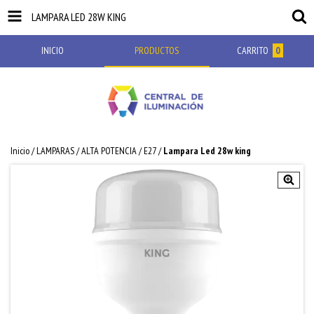
LAMPARA LED 28W KING
INICIO
PRODUCTOS
CARRITO
0
Inicio
/
LAMPARAS
/
ALTA POTENCIA
/
E27
/
Lampara Led 28w king