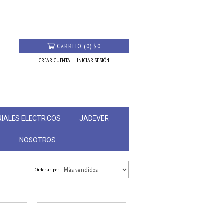
CARRITO
(
0
)
$0
CREAR CUENTA
INICIAR SESIÓN
IALES ELECTRICOS
JADEVER
S
NOSOTROS
Ordenar por