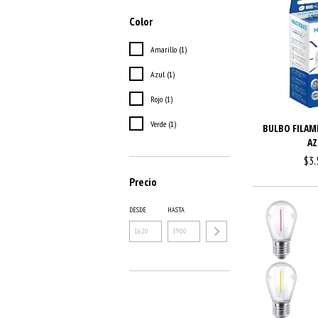
Color
Amarillo (1)
Azul (1)
Rojo (1)
Verde (1)
BULBO FILAM
AZ
$3.
Precio
DESDE
HASTA