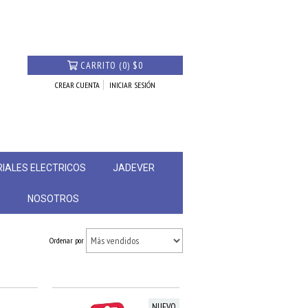
CARRITO
(
0
)
$0
CREAR CUENTA
INICIAR SESIÓN
IALES ELECTRICOS
JADEVER
S
NOSOTROS
Ordenar por
NUEVO