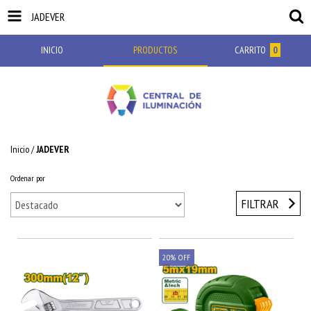
JADEVER
INICIO
PRODUCTOS
CARRITO
0
Inicio
/
JADEVER
Ordenar por
FILTRAR
20
%
OFF