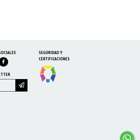
COLGANTE PILAR MAL
COBRE
SOCIALES
SEGURIDAD Y
CERTIFICACIONES
ETTER