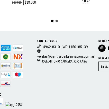
1XE27
$18.000
$25.920
CONTACTANOS
REDES 
4962-8310 - WP 1150185139
ventas@centraldeiluminacion.com.ar
NEWSL
JOSE ANTONIO CABRERA, 3330 CABA
O