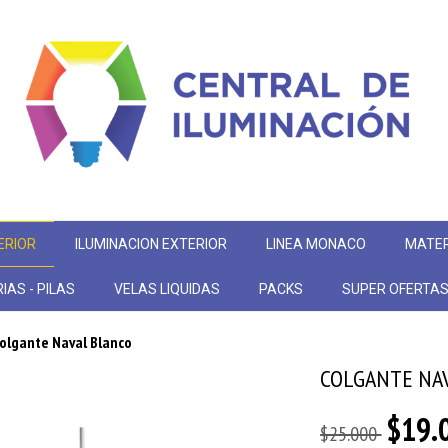
ERIOR
ILUMINACION EXTERIOR
LINEA MONACO
MATER
IAS - PILAS
VELAS LIQUIDAS
PACKS
SUPER OFERTA
olgante Naval Blanco
COLGANTE NA
$19.
$25.000