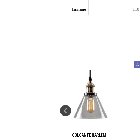
Tamaño
110
31
OL PILAR MALLA 1XE27
COLGANTE HARLEM