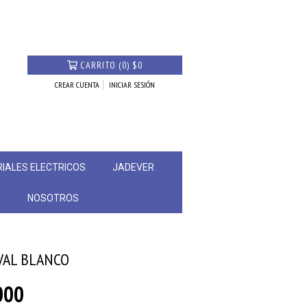
CARRITO
(
0
)
$0
CREAR CUENTA
INICIAR SESIÓN
IALES ELECTRICOS
JADEVER
S
NOSOTROS
VAL BLANCO
000