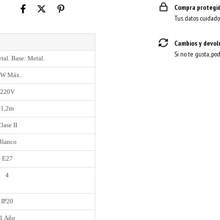
Compra protegi
Tus datos cuidado
Cambios y devol
Si no te gusta, po
tal. Base: Metal.
0W Máx.
220V
1,2m
lase II
Blanco
E27
4
IP20
1 Año