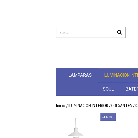
LAMPARAS
ILUMINACION INT
SOUL
BATER
Inicio
ILUMINACION INTERIOR
COLGANTES
C
/
/
/
24
%
OFF