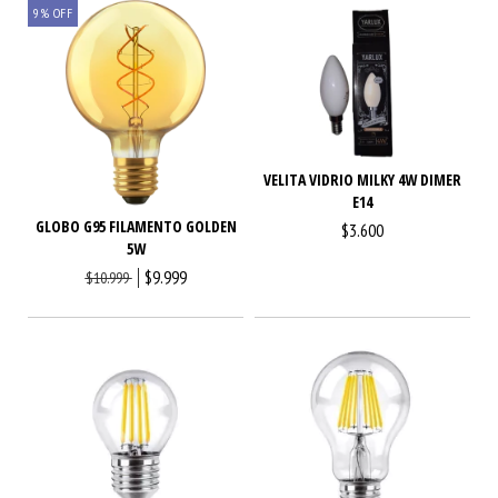
9
%
OFF
VELITA VIDRIO MILKY 4W DIMER
E14
GLOBO G95 FILAMENTO GOLDEN
$3.600
5W
$9.999
$10.999